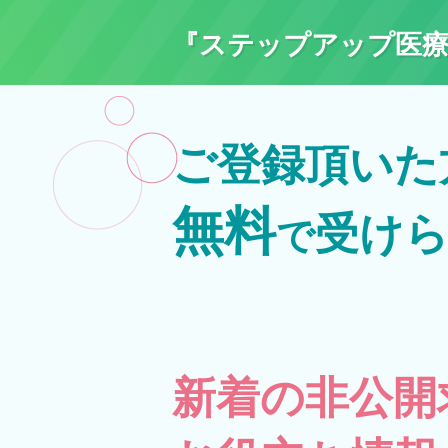
『ステップアップ医療
ご登録頂いた
無料
受け
で
新着の非公開