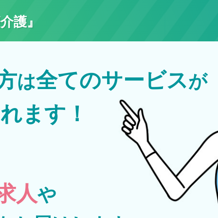
介護』
方
全てのサービス
は
が
られます！
求人
や