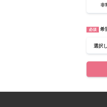
非
希
必須