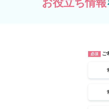
お役立ち情報
ご
必須