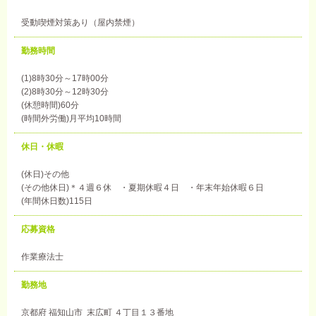
受動喫煙対策あり（屋内禁煙）
勤務時間
(1)8時30分～17時00分
(2)8時30分～12時30分
(休憩時間)60分
(時間外労働)月平均10時間
休日・休暇
(休日)その他
(その他休日)＊４週６休 ・夏期休暇４日 ・年末年始休暇６日
(年間休日数)115日
応募資格
作業療法士
勤務地
京都府 福知山市 末広町 ４丁目１３番地