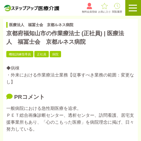
無料会員登録
お気に入り
閲覧履歴
医療法人 福冨士会 京都ルネス病院
京都府福知山市の作業療法士 (正社員) | 医療法
人 福冨士会 京都ルネス病院
機能訓練指導員
正社員
病院
◆病棟
・外来における作業療法士業務【従事すべき業務の範囲：変更な
し】
PRコメント
一般病院における急性期医療を追求。
ＰＥＴ総合画像診断センター、透析センター、訪問看護、居宅支
援事業所もあり、「心のこもった医療」を病院理念に掲げ、日々
努力している。