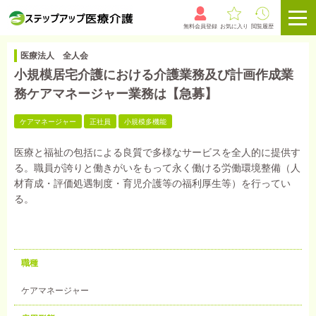
無料会員登録
お気に入り
閲覧履歴
医療法人 全人会
小規模居宅介護における介護業務及び計画作成業
務ケアマネージャー業務は【急募】
ケアマネージャー
正社員
小規模多機能
医療と福祉の包括による良質で多様なサービスを全人的に提供す
る。職員が誇りと働きがいをもって永く働ける労働環境整備（人
材育成・評価処遇制度・育児介護等の福利厚生等）を行ってい
る。
職種
ケアマネージャー