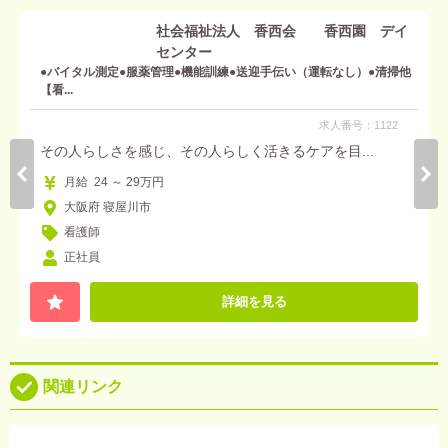
社会福祉法人 香西会 香西園 デイ
センター
●バイタル測定●服薬管理●機能訓練●送迎手伝い（運転なし）●清掃他
【看...
求人番号：1122
その人らしさを感じ、その人らしく活きるケアを目...
月給 24 ～ 29万円
大阪府 寝屋川市
看護師
正社員
詳細を見る
関連リンク