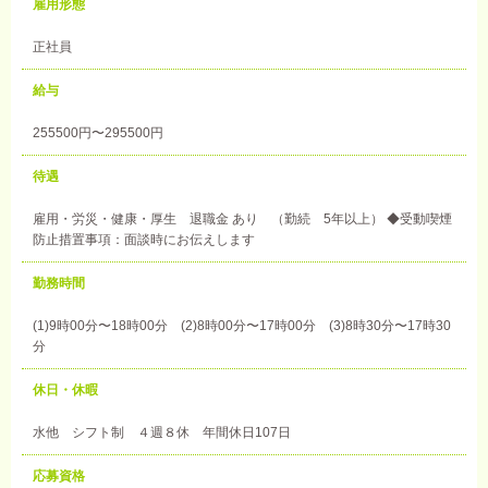
雇用形態
正社員
給与
255500円〜295500円
待遇
雇用・労災・健康・厚生 退職金 あり （勤続 5年以上） ◆受動喫煙
防止措置事項：面談時にお伝えします
勤務時間
(1)9時00分〜18時00分 (2)8時00分〜17時00分 (3)8時30分〜17時30
分
休日・休暇
水他 シフト制 ４週８休 年間休日107日
応募資格