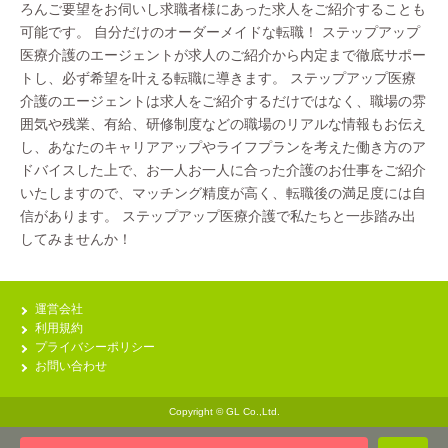
ろんご要望をお伺いし求職者様にあった求人をご紹介することも
可能です。 自分だけのオーダーメイドな転職！ ステップアップ
医療介護のエージェントが求人のご紹介から内定まで徹底サポー
トし、必ず希望を叶える転職に導きます。 ステップアップ医療
介護のエージェントは求人をご紹介するだけではなく、職場の雰
囲気や残業、有給、研修制度などの職場のリアルな情報もお伝え
し、あなたのキャリアアップやライフプランを考えた働き方のア
ドバイスした上で、お一人お一人に合った介護のお仕事をご紹介
いたしますので、マッチング精度が高く、転職後の満足度には自
信があります。 ステップアップ医療介護で私たちと一歩踏み出
してみませんか！
運営会社
利用規約
プライバシーポリシー
お問い合わせ
Copyright © GL Co.,Ltd.