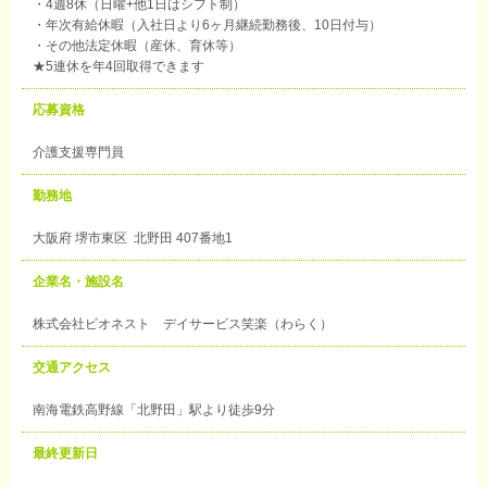
・4週8休（日曜+他1日はシフト制）
・年次有給休暇（入社日より6ヶ月継続勤務後、10日付与）
・その他法定休暇（産休、育休等）
★5連休を年4回取得できます
応募資格
介護支援専門員
勤務地
大阪府 堺市東区 北野田 407番地1
企業名・施設名
株式会社ビオネスト デイサービス笑楽（わらく）
交通アクセス
南海電鉄高野線「北野田」駅より徒歩9分
最終更新日