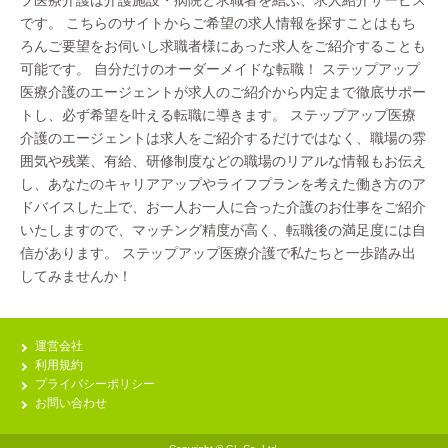
プ医療介護は介護施設・病院と求職者を結ぶ、求人紹介サービス
です。 こちらのサイトからご希望の求人情報を探すことはもち
ろんご要望をお伺いし求職者様にあった求人をご紹介することも
可能です。 自分だけのオーダーメイドな転職！ ステップアップ
医療介護のエージェントが求人のご紹介から内定まで徹底サポー
トし、必ず希望を叶える転職に導きます。 ステップアップ医療
介護のエージェントは求人をご紹介するだけではなく、職場の雰
囲気や残業、有給、研修制度などの職場のリアルな情報もお伝え
し、あなたのキャリアアップやライフプランを考えた働き方のア
ドバイスした上で、お一人お一人に合った介護のお仕事をご紹介
いたしますので、マッチング精度が高く、転職後の満足度には自
信があります。 ステップアップ医療介護で私たちと一歩踏み出
してみませんか！
運営会社
利用規約
プライバシーポリシー
お問い合わせ