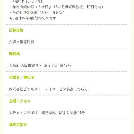
・4週8休（シフト制）
・年次有給休暇（入社日より6ヶ月継続勤務後、10日付与）
・その他法定休暇（産休、育休等）
★5連休を年4回取得できます
応募資格
介護支援専門員
勤務地
大阪府 大阪市鶴見区 浜 3丁目4番43号
企業名・施設名
株式会社ビオネスト デイサービス笑楽（わらく）
交通アクセス
大阪メトロ長堀線「鶴見緑地」駅より徒歩14分
最終更新日