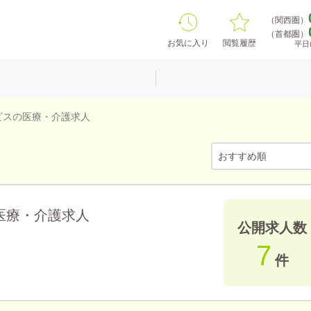
（関西圏）
（首都圏）
お気に入り
閲覧履歴
平日(
ビスの医療・介護求人
医療・介護求人
公開求人数
7
件