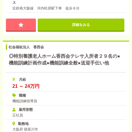
ス
近鉄南大阪線 河内松原駅下車 徒歩８分
詳細をみる
社会福祉法人 香西会
◎特別養護老人ホーム香西会テレサ入所者２９名の●
機能訓練計画作成●機能訓練全般●送迎手伝い他
月給
21 ～ 24万円
職種
機能訓練指導員
雇用形態
正社員
勤務地
大阪府 寝屋川市