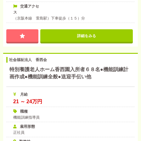
交通アクセ
ス
（京阪本線 萱島駅）下車徒歩（１５）分
詳細をみる
社会福祉法人 香西会
特別養護老人ホーム香西園入所者６８名●機能訓練計
画作成●機能訓練全般●送迎手伝い他
月給
21 ～ 24万円
職種
機能訓練指導員
雇用形態
正社員