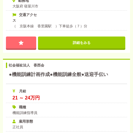
勤務地
大阪府 寝屋川市
交通アクセ
ス
（ 京阪本線 香里園駅 ）下車徒歩（７）分
詳細をみる
社会福祉法人 香西会
●機能訓練計画作成●機能訓練全般●送迎手伝い
月給
21 ～ 24万円
職種
機能訓練指導員
雇用形態
正社員