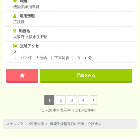
職種
機能訓練指導員
雇用形態
正社員
勤務地
大阪府 大阪市生野区
交通アクセ
ス
（ バス停 大池橋 ）下車徒歩（ ５ ）分
詳細をみる
1
2
3
4
1〜20件を表示中
（全1642件中）
ステップアップ医療介護
機能訓練指導員の医療・介護求人