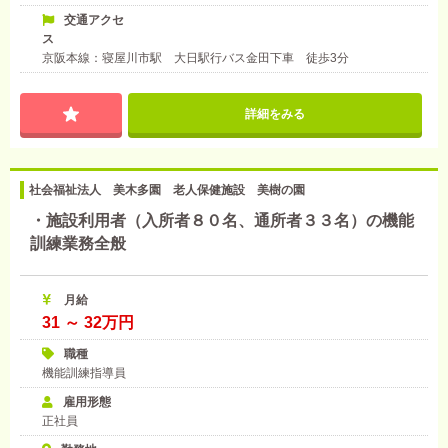
交通アクセ
ス
京阪本線：寝屋川市駅 大日駅行バス金田下車 徒歩3分
詳細をみる
社会福祉法人 美木多園 老人保健施設 美樹の園
・施設利用者（入所者８０名、通所者３３名）の機能
訓練業務全般
月給
31 ～ 32万円
職種
機能訓練指導員
雇用形態
正社員